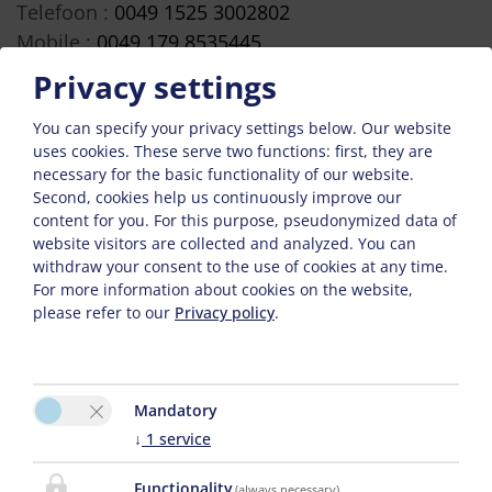
Telefoon :
0049 1525 3002802
Mobile :
0049 179 8535445
E-Mail:
relax@frizbnb.de
Privacy settings
You can specify your privacy settings below.
Our website
uses cookies. These serve two functions: first, they are
necessary for the basic functionality of our website.
Second, cookies help us continuously improve our
content for you. For this purpose, pseudonymized data of
website visitors are collected and analyzed. You can
withdraw your consent to the use of cookies at any time.
For more information about cookies on the website,
please refer to our
Privacy policy
.
Voor de juiste kaartweergave activeert u in de
cookie-instellingen de optie ‘Functionaliteit’
Mandatory
Cookie-instellingen
↓
1
service
Functionality
(always necessary)